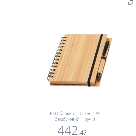
ЕКО блокнот 'Dickens' А5
бамбуковий + ручка
442
,47