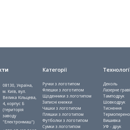
кти
Категорії
Технологі
Ручки з логотипом
Деколь
08130, Україна,
Флешки з логотипом
Лазерне грав
м. Київ, вул.
Щоденники з логотипом
Тамподрук
Велика Кільцева,
Записні книжки
Шовкодрук
4, корпус Б
Чашки з логотипом
Тиснення
(територія
Пляшки з логотипом
Термоперено
заводу
Футболки з логотипом
Вишивка
"Електронмаш")
Сумки з логотипом
УФ - друк