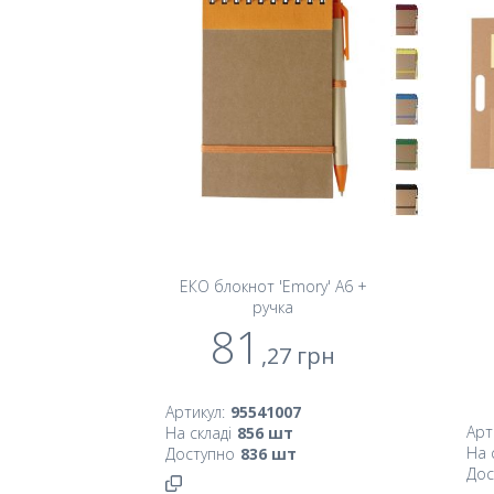
ЕКО блокнот 'Emory' А6 +
ручка
81
,27
грн
Артикул:
95541007
Арт
На складі
856
шт
На 
Доступно
836
шт
Дос