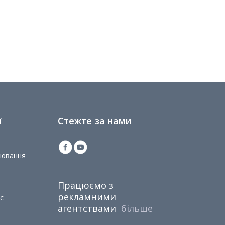
ї
Стежте за нами
іювання
Працюємо з
рекламними
с
агентствами
більше