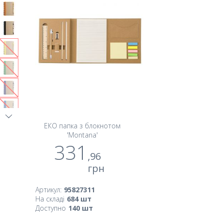
ЕКО папка з блокнотом
'Montana'
331
,96
грн
Артикул:
95827311
На складі
684
шт
Доступно
140
шт