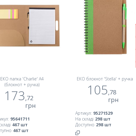
ЕКО папка 'Charlie' А4
ЕКО блокнот 'Stella' + ручка
105
(блокнот + ручка)
173
,78
,72
грн
грн
Артикул:
95271529
икул:
95641711
На складі
298
шт
складі
467
шт
Доступно
298
шт
тупно
467
шт