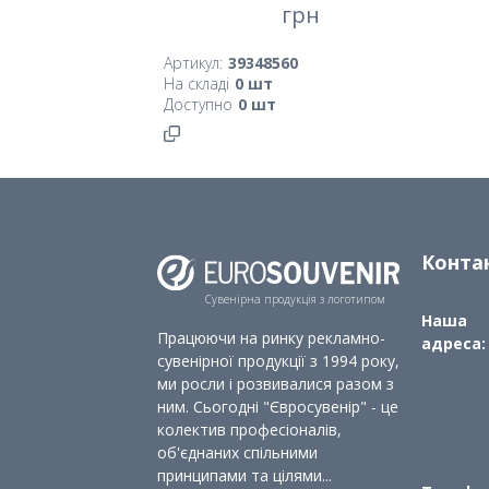
грн
Артикул:
39348560
На складі
0
шт
Доступно
0
шт
Конта
Сувенірна продукція з логотипом
Наша
Працюючи на ринку рекламно-
адреса:
сувенірної продукції з 1994 року,
ми росли і розвивалися разом з
ним. Сьогодні "Євросувенір" - це
колектив професіоналів,
об'єднаних спільними
принципами та цілями...