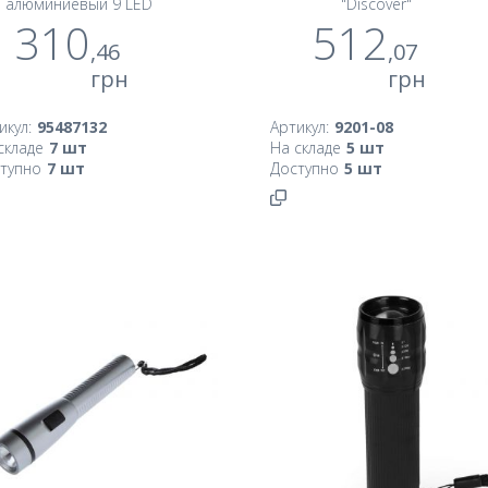
алюминиевый 9 LED
"Discover"
310
512
,46
,07
грн
грн
икул:
95487132
Артикул:
9201-08
складе
7
шт
На складе
5
шт
тупно
7
шт
Доступно
5
шт