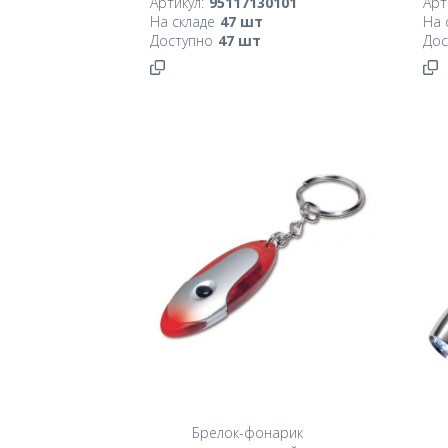
Артикул:
95117130101
Арт
На складе
47
шт
На 
Доступно
47
шт
Дос
Брелок-фонарик