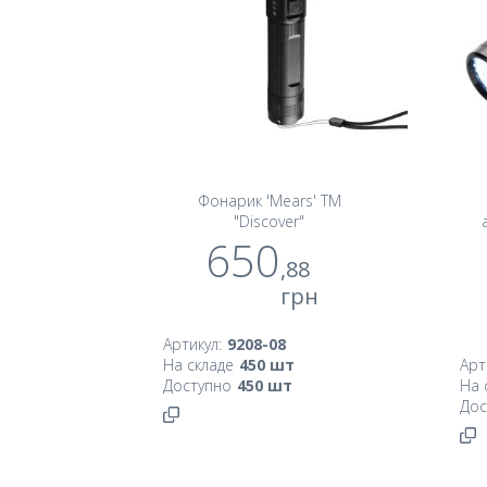
Фонарик 'Mears' TM
"Discover"
650
,88
грн
Артикул:
9208-08
На складе
450
шт
Арт
Доступно
450
шт
На 
Дос