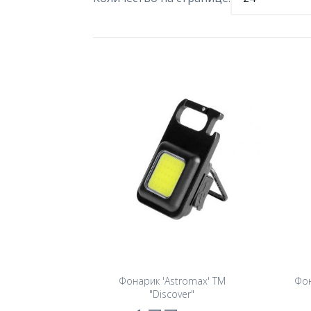
Фонарик 'Astromax' TM
Фон
"Discover"