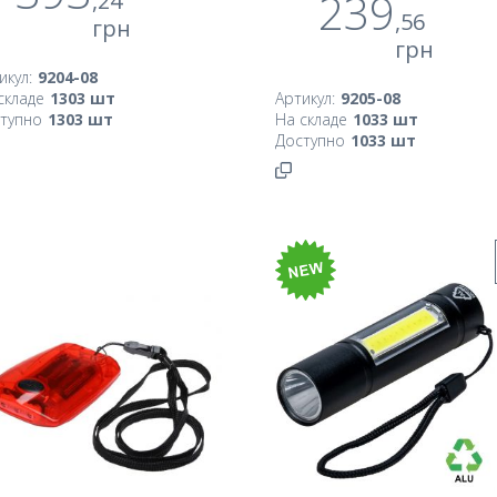
239
,24
,56
грн
грн
икул:
9204-08
складе
1303
шт
Артикул:
9205-08
тупно
1303
шт
На складе
1033
шт
Доступно
1033
шт