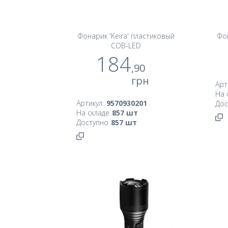
Фонарик 'Keira' пластиковый
Фо
COB-LED
184
,90
грн
Арт
На 
Артикул:
9570930201
Дос
На складе
857
шт
Доступно
857
шт