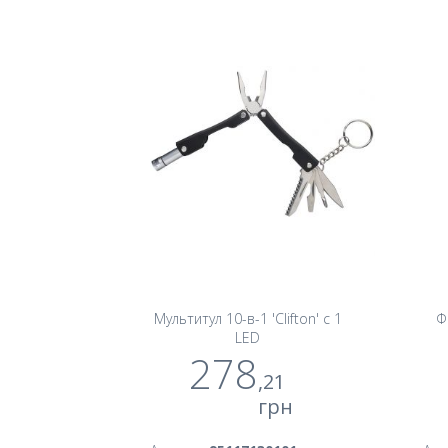
Мультитул 10-в-1 'Clifton' с 1
Ф
LED
278
,21
грн