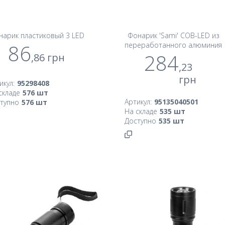
нарик пластиковый 3 LED
Фонарик 'Sami' COB-LED из
86
переработанного алюминия
284
,86
грн
,23
грн
икул:
95298408
складе
576
шт
Артикул:
95135040501
тупно
576
шт
На складе
535
шт
Доступно
535
шт