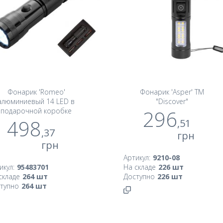
Фонарик 'Romeo'
Фонарик 'Asper' TM
алюминиевый 14 LED в
"Discover"
296
подарочной коробке
498
,51
,37
грн
грн
Артикул:
9210-08
икул:
95483701
На складе
226
шт
складе
264
шт
Доступно
226
шт
тупно
264
шт