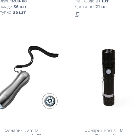
икул:
9200-08
На складе
21
шт
складе
36
шт
Доступно
21
шт
тупно
36
шт
Фонарик 'Camilla'
Фонарик 'Focus' TM