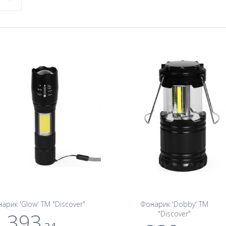
арик 'Glow' TM "Discover"
Фонарик 'Dobby' TM
393
"Discover"